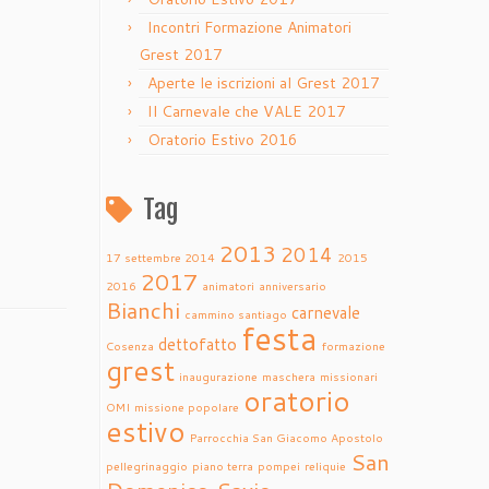
Incontri Formazione Animatori
Grest 2017
Aperte le iscrizioni al Grest 2017
Il Carnevale che VALE 2017
Oratorio Estivo 2016
Tag
2013
2014
17 settembre 2014
2015
2017
2016
animatori
anniversario
Bianchi
carnevale
cammino santiago
festa
dettofatto
Cosenza
formazione
grest
inaugurazione
maschera
missionari
oratorio
OMI
missione popolare
estivo
Parrocchia San Giacomo Apostolo
San
pellegrinaggio
piano terra
pompei
reliquie