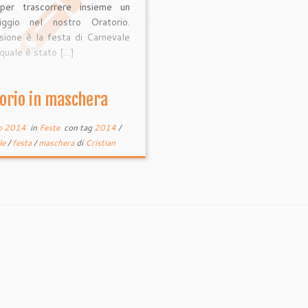
 per trascorrere insieme un
iggio nel nostro Oratorio.
sione è la festa di Carnevale
 quale è stato […]
orio in maschera
o 2014
in
Feste
con tag
2014
/
le
/
festa
/
maschera
di
Cristian