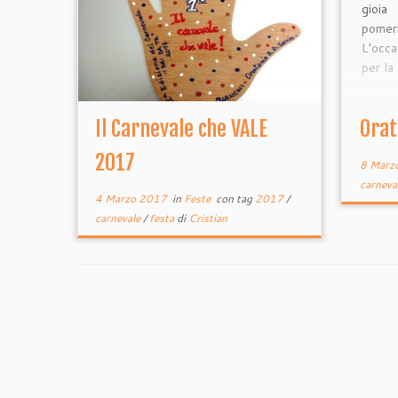
gioia
pomer
L’occa
per la
Il Carnevale che VALE
Orat
2017
8 Marz
carneva
4 Marzo 2017
in
Feste
con tag
2017
/
carnevale
/
festa
di
Cristian