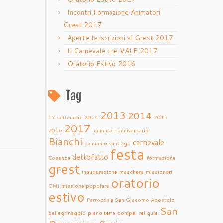
Incontri Formazione Animatori
Grest 2017
Aperte le iscrizioni al Grest 2017
Il Carnevale che VALE 2017
Oratorio Estivo 2016
Tag
2013
2014
17 settembre 2014
2015
2017
2016
animatori
anniversario
Bianchi
carnevale
cammino santiago
festa
dettofatto
Cosenza
formazione
grest
inaugurazione
maschera
missionari
oratorio
OMI
missione popolare
estivo
Parrocchia San Giacomo Apostolo
San
pellegrinaggio
piano terra
pompei
reliquie