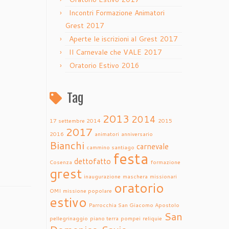
Incontri Formazione Animatori
Grest 2017
Aperte le iscrizioni al Grest 2017
Il Carnevale che VALE 2017
Oratorio Estivo 2016
Tag
2013
2014
17 settembre 2014
2015
2017
2016
animatori
anniversario
Bianchi
carnevale
cammino santiago
festa
dettofatto
Cosenza
formazione
grest
inaugurazione
maschera
missionari
oratorio
OMI
missione popolare
estivo
Parrocchia San Giacomo Apostolo
San
pellegrinaggio
piano terra
pompei
reliquie