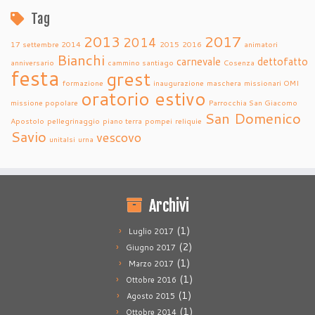
Tag
2013
2017
2014
17 settembre 2014
2015
2016
animatori
Bianchi
carnevale
dettofatto
anniversario
cammino santiago
Cosenza
festa
grest
formazione
inaugurazione
maschera
missionari OMI
oratorio estivo
missione popolare
Parrocchia San Giacomo
San Domenico
Apostolo
pellegrinaggio
piano terra
pompei
reliquie
Savio
vescovo
unitalsi
urna
Archivi
(1)
Luglio 2017
(2)
Giugno 2017
(1)
Marzo 2017
(1)
Ottobre 2016
(1)
Agosto 2015
(1)
Ottobre 2014