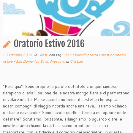
Oratorio Estivo 2016
23 Ottobre 2016
in
Grest
con tag
2016
/
Bianchi
/
festa
/
grest
/
oratorio
estivo
/
San Domenico Savio
/
vescovo
di
Cristian
“Perdiqua”. Sono proprio le parole del titolo che gonfiandosi,
riempiono di aria il pallone della nostra mongolfiera e ci permettono
di volare in alto. Ma se guardiamo bene, il cestello che ospita i
nostri compagni di viaggio ricorda anche una nave… stiamo volando
o stiamo navigando? Sono nuvole quelle intorno a noi oppure onde
del mare? Scrutiamo l’orizzonte, allunghiamo lo sguardo oltre le
nuvole e adocchiamo la cartina: siamo pronti per lasciarci
trasportare, con la fiducia e il coraggio dei viaggiatori, in questa