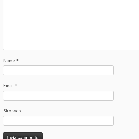
o
k
Nome
*
Email
*
Sito web