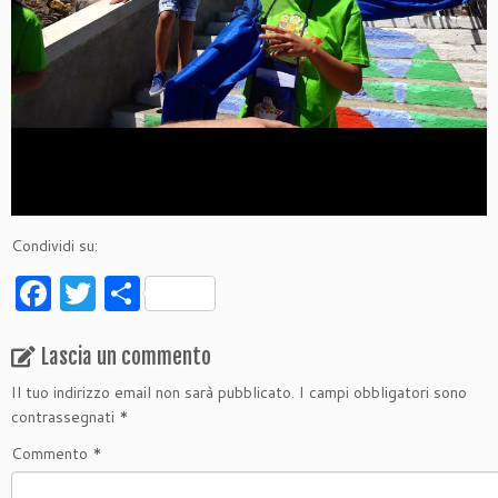
Condividi su:
F
T
C
a
w
o
c
itt
n
Lascia un commento
e
er
di
Il tuo indirizzo email non sarà pubblicato.
I campi obbligatori sono
contrassegnati
*
b
vi
Commento
*
o
di