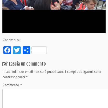
Condividi su:
F
T
C
a
w
o
c
itt
n
Lascia un commento
e
er
di
Il tuo indirizzo email non sarà pubblicato.
I campi obbligatori sono
contrassegnati
*
b
vi
Commento
*
o
di
o
k