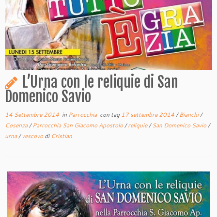
L’Urna con le reliquie di San
Domenico Savio
14 Settembre 2014
in
Parrocchia
con tag
17 settembre 2014
/
Bianchi
/
Cosenza
/
Parrocchia San Giacomo Apostolo
/
reliquie
/
San Domenico Savio
/
urna
/
vescovo
di
Cristian