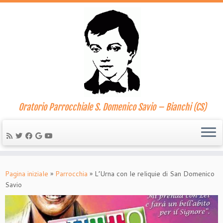
Oratorio Parrocchiale S. Domenico Savio – Bianchi (CS)
Passa
al
Pagina iniziale
»
Parrocchia
»
L’Urna con le reliquie di San Domenico
contenuto
Savio