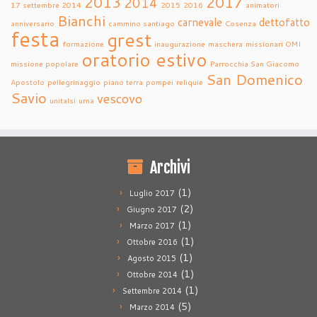
2013
2017
2014
17 settembre 2014
2015
2016
animatori
Bianchi
carnevale
dettofatto
anniversario
cammino santiago
Cosenza
festa
grest
formazione
inaugurazione
maschera
missionari OMI
oratorio estivo
missione popolare
Parrocchia San Giacomo
San Domenico
Apostolo
pellegrinaggio
piano terra
pompei
reliquie
Savio
vescovo
unitalsi
urna
Archivi
(1)
Luglio 2017
(2)
Giugno 2017
(1)
Marzo 2017
(1)
Ottobre 2016
(1)
Agosto 2015
(1)
Ottobre 2014
(1)
Settembre 2014
(5)
Marzo 2014