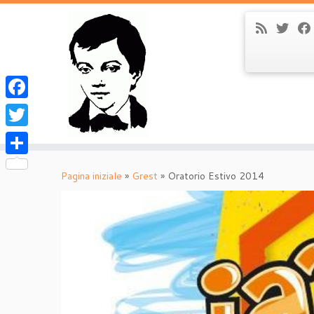
Facebook
Twitter
Passa
Condividi
al
Pagina iniziale
»
Grest
»
Oratorio Estivo 2014
contenuto