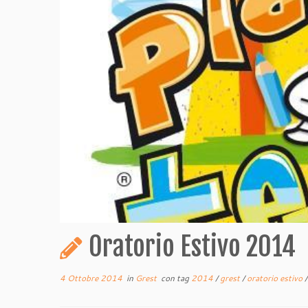
Oratorio Estivo 2014
4 Ottobre 2014
in
Grest
con tag
2014
/
grest
/
oratorio estivo