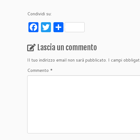
Condividi su:
F
T
C
a
w
o
c
itt
n
Lascia un commento
e
er
di
Il tuo indirizzo email non sarà pubblicato.
I campi obbliga
b
vi
Commento
*
o
di
o
k