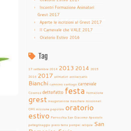
Incontri Formazione Animatori
Grest 2017
Aperte le iscrizioni al Grest 2017
Il Carnevale che VALE 2017
Oratorio Estivo 2016
Tag
2013
2014
17 settembre 2014
2015
2017
2016
animatori
anniversario
Bianchi
carnevale
cammino santiago
festa
dettofatto
Cosenza
formazione
grest
inaugurazione
maschera
missionari
oratorio
OMI
missione popolare
estivo
Parrocchia San Giacomo Apostolo
San
pellegrinaggio
piano terra
pompei
reliquie