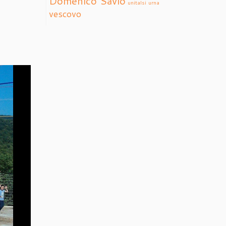
Domenico Savio
unitalsi
urna
vescovo