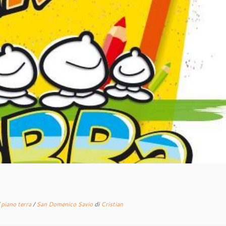
/
piano terra
/
San Domenico Savio
di
Cristian